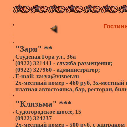
Гостин
"Заря" **
Студеная Гора ул., 36а
(0922) 321441 - служба размещения;
(0922) 327960 - администратор;
E-mail: zarya@vtsnet.ru
2х-местный номер - 460 руб, 3х-местный 
платная автостоянка, бар, ресторан, бил
"Клязьма" ***
Судогородское шоссе, 15
(0922) 324237
2х-местный номер - 500 руб. с завтраком