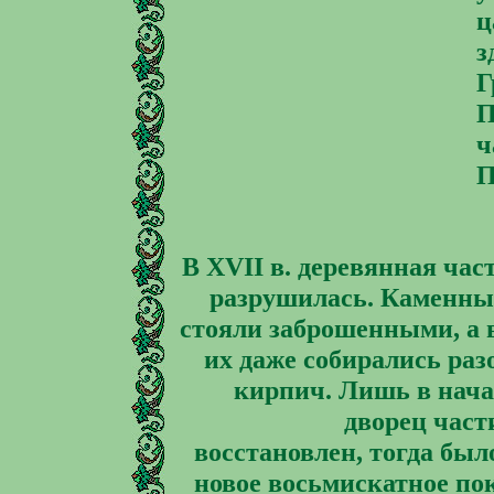
ц
з
Г
П
ч
П
В XVII в. деревянная час
разрушилась. Каменны
стояли заброшенными, а в
их даже собирались раз
кирпич. Лишь в нача
дворец част
восстановлен, тогда был
новое восьмискатное по