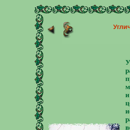
Угли
У
р
п
м
и
ц
и
р
в