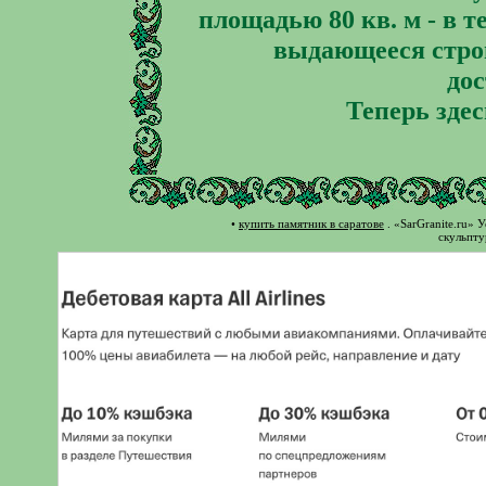
площадью 80 кв. м - в т
выдающееся стро
до
Теперь здес
•
купить памятник в саратове
. «SarGranite.ru» 
скульпту