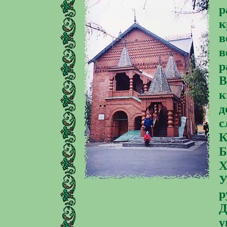
р
к
в
в
р
В
к
д
с
К
Б
X
У
р
Д
у