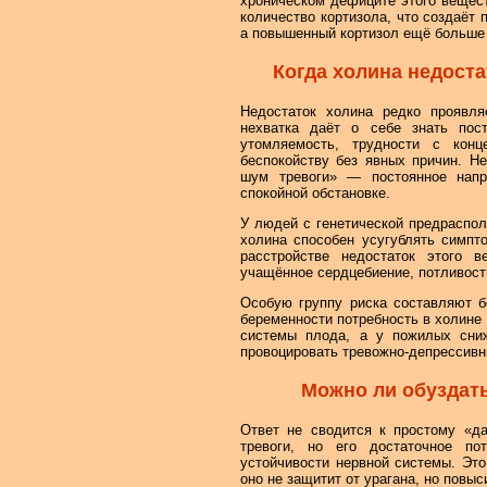
хроническом дефиците этого вещес
количество кортизола, что создаёт 
а повышенный кортизол ещё больше
Когда холина недоста
Недостаток холина редко проявля
нехватка даёт о себе знать пос
утомляемость, трудности с конц
беспокойству без явных причин. Н
шум тревоги» — постоянное напр
спокойной обстановке.
У людей с генетической предраспо
холина способен усугублять симпт
расстройстве недостаток этого 
учащённое сердцебиение, потливост
Особую группу риска составляют 
беременности потребность в холине 
системы плода, а у пожилых сниж
провоцировать тревожно-депрессивн
Можно ли обуздат
Ответ не сводится к простому «да
тревоги, но его достаточное по
устойчивости нервной системы. Эт
оно не защитит от урагана, но повы