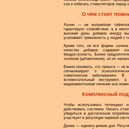
сна и избегать стимуляторов перед 
О чём стоит помн
Холин — не волшебная таблетка
гарантирует спокойствия, а в нек
высокие дозы добавок иногда вы
усиливают тревожность у людей с г
Кроме того, не все формы холина
качестве добавки, содержит х
биодоступность. Более предпочтит
холином (цитиколином), но их назна
Важно понимать, что тревога — не в
сигнализирует о психологичес
соматических заболеваниях. В
вспомогательный инструмент, а
медикаментозном лечении или измен
Комплексный под
Чтобы использовать потенциал х
действовать системно. Начать стои
убедиться в достаточном потребле
участвует в регуляции нервной сист
Далее — оценить режим дня. Регуля