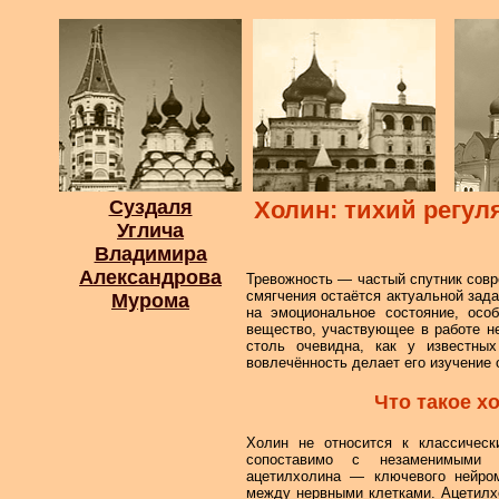
Суздаля
Холин: тихий регул
Углича
Владимира
Александрова
Тревожность — частый спутник совр
смягчения остаётся актуальной зад
Мурома
на эмоциональное состояние, осо
вещество, участвующее в работе не
столь очевидна, как у известных
вовлечённость делает его изучение
Что такое хо
Холин не относится к классическ
сопоставимо с незаменимыми 
ацетилхолина — ключевого нейром
между нервными клетками. Ацетилх