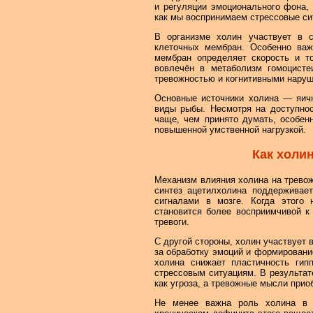
и регуляции эмоционального фона, 
как мы воспринимаем стрессовые си
В организме холин участвует в 
клеточных мембран. Особенно важ
мембран определяет скорость и то
вовлечён в метаболизм гомоцисте
тревожностью и когнитивными нару
Основные источники холина — яичн
виды рыбы. Несмотря на доступнос
чаще, чем принято думать, особен
повышенной умственной нагрузкой.
Как холин
Механизм влияния холина на тревож
синтез ацетилхолина поддержива
сигналами в мозге. Когда этого 
становится более восприимчивой к
тревоги.
С другой стороны, холин участвует 
за обработку эмоций и формировани
холина снижает пластичность гип
стрессовым ситуациям. В результа
как угроза, а тревожные мысли прио
Не менее важна роль холина в 