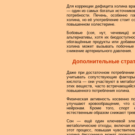
Для коррекции дефицита холина вра
— один из самых богатых источников
потребности. Печень, особенно го
холина, но её употребление стоит с
повышенном холестерине.
Бобовые (соя, нут, чечевица) 
альтернативы, хотя их биодоступно
обогащённые продукты или добавки,
холина может вызывать побочны
снижение артериального давления.
Дополнительные страте
Даже при достаточном потреблении
учитывать сопутствующие факторы
кислота — они участвуют в метабо
этих веществ, часто встречающийся
повышенного потребления холина.
Физическая активность косвенно п
улучшают кровообращение, что с
нейронам. Кроме того, спорт с
естественным образом снижают трев
Сон — ещё один ключевой элем
метаболические отходы, включая и
этот процесс, повышая чувствител
холина бессонница может провоцир