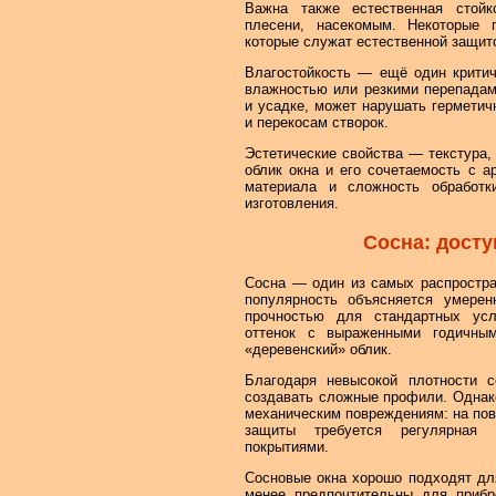
Важна также естественная стойк
плесени, насекомым. Некоторые
которые служат естественной защито
Влагостойкость — ещё один критич
влажностью или резкими перепадам
и усадке, может нарушать герметич
и перекосам створок.
Эстетические свойства — текстура,
облик окна и его сочетаемость с а
материала и сложность обработ
изготовления.
Сосна: досту
Сосна — один из самых распростра
популярность объясняется умерен
прочностью для стандартных усл
оттенок с выраженными годичным
«деревенский» облик.
Благодаря невысокой плотности с
создавать сложные профили. Однако
механическим повреждениям: на пов
защиты требуется регулярная 
покрытиями.
Сосновые окна хорошо подходят дл
менее предпочтительны для прибр