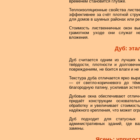
временем становится глубже.
Теплоизоляционные свойства листве
эффективнее за счёт плотной стру
для домов в шумных районах или ре
Стоимость лиственничных окон вы
грамотном уходе они служат не
вложения.
Дуб: эта
Дуб считается одним из лучших м
твёрдости, плотности и долговечн
повреждениям, не боится влаги и не
Текстура дуба отличается ярко выр
— от светло-коричневого до тём
благородную патину, усиливая эстет
Дубовые окна обеспечивают отлич
придаёт конструкции основател
обработку и увеличивает стоимост
надёжного крепления, что может огр
Дуб подходит для статусных 
административных зданий, где в
замены.
Ясень: упругос