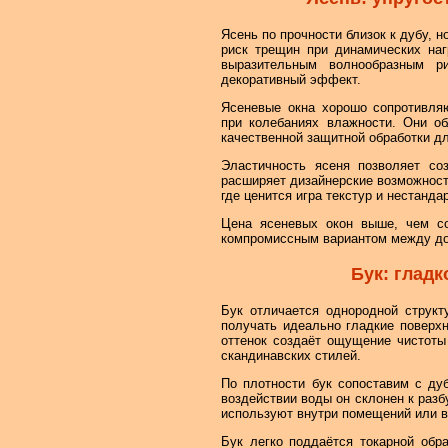
Ясень по прочности близок к дубу, 
риск трещин при динамических наг
выразительным волнообразным р
декоративный эффект.
Ясеневые окна хорошо сопротивля
при колебаниях влажности. Они об
качественной защитной обработки д
Эластичность ясеня позволяет соз
расширяет дизайнерские возможност
где ценится игра текстур и нестанд
Цена ясеневых окон выше, чем со
компромиссным вариантом между до
Бук: гладк
Бук отличается однородной структ
получать идеально гладкие поверхн
оттенок создаёт ощущение чистоты
скандинавских стилей.
По плотности бук сопоставим с ду
воздействии воды он склонен к раз
используют внутри помещений или в
Бук легко поддаётся токарной обр