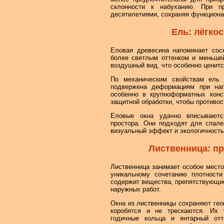
склонности к набуханию. При п
десятилетиями, сохраняя функциона
Ель: лёгкос
Еловая древесина напоминает сосн
более светлым оттенком и меньшей
воздушный вид, что особенно ценитс
По механическим свойствам ель 
подвержена деформациям при наг
особенно в крупноформатных конст
защитной обработки, чтобы противос
Еловые окна удачно вписываютс
простора. Они подходят для спале
визуальный эффект и экологичность
Лиственница: пр
Лиственница занимает особое место
уникальному сочетанию плотности
содержит вещества, препятствующие
наружных работ.
Окна из лиственницы сохраняют гео
коробятся и не трескаются. Их т
годичные кольца и янтарный отт