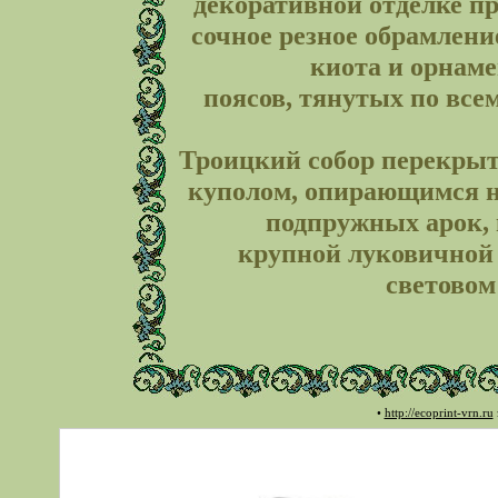
декоративной отделке п
сочное резное обрамлени
киота и орнам
поясов, тянутых по все
Троицкий собор перекры
куполом, опирающимся н
подпружных арок, 
крупной луковичной 
световом
•
http://ecoprint-vrn.ru