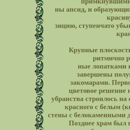
примкнувшими 
ны апсид, и образующи
красив
зицию, ступенчато уб
кра
Крупные плоскости
ритмично р
ные лопатками н
завершены пол
закомарами. Перв
цветовое решение 
убранства строилось на
красного с белым (
стены с белокаменными д
Позднее храм был 